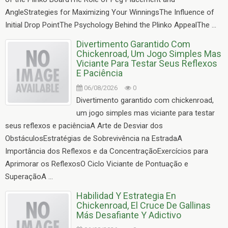
AngleStrategies for Maximizing Your WinningsThe Influence of
Initial Drop PointThe Psychology Behind the Plinko AppealThe ...
Divertimento Garantido Com
Chickenroad, Um Jogo Simples Mas
Viciante Para Testar Seus Reflexos
E Paciência
06/08/2026
0
Divertimento garantido com chickenroad,
um jogo simples mas viciante para testar
seus reflexos e paciênciaA Arte de Desviar dos
ObstáculosEstratégias de Sobrevivência na EstradaA
Importância dos Reflexos e da ConcentraçãoExercícios para
Aprimorar os ReflexosO Ciclo Viciante de Pontuação e
SuperaçãoA ...
Habilidad Y Estrategia En
Chickenroad, El Cruce De Gallinas
Más Desafiante Y Adictivo