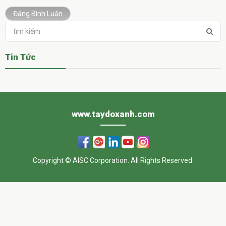
Tin Tức
www.taydoxanh.com
Copyright © AISC Corporation. All Rights Reserved.