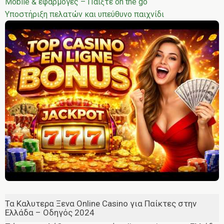
Mobile & εφαρμογές – Παίξτε on the go
Υποστήριξη πελατών και υπεύθυνο παιχνίδι
Τα Καλυτερα Ξενα Online Casino για Παίκτες στην
Ελλάδα – Οδηγός 2024