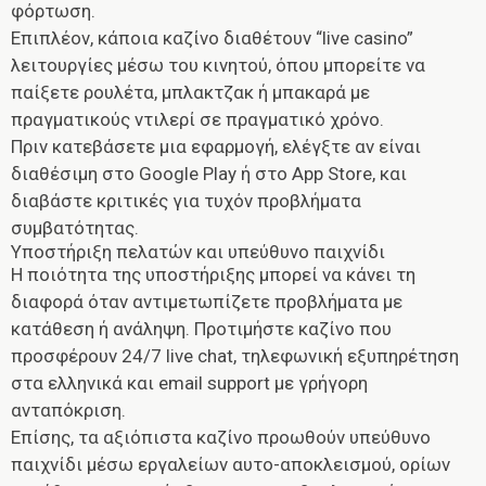
φόρτωση.
Επιπλέον, κάποια καζίνο διαθέτουν “live casino”
λειτουργίες μέσω του κινητού, όπου μπορείτε να
παίξετε ρουλέτα, μπλακτζακ ή μπακαρά με
πραγματικούς ντιλερί σε πραγματικό χρόνο.
Πριν κατεβάσετε μια εφαρμογή, ελέγξτε αν είναι
διαθέσιμη στο Google Play ή στο App Store, και
διαβάστε κριτικές για τυχόν προβλήματα
συμβατότητας.
Υποστήριξη πελατών και υπεύθυνο παιχνίδι
Η ποιότητα της υποστήριξης μπορεί να κάνει τη
διαφορά όταν αντιμετωπίζετε προβλήματα με
κατάθεση ή ανάληψη. Προτιμήστε καζίνο που
προσφέρουν 24/7 live chat, τηλεφωνική εξυπηρέτηση
στα ελληνικά και email support με γρήγορη
ανταπόκριση.
Επίσης, τα αξιόπιστα καζίνο προωθούν υπεύθυνο
παιχνίδι μέσω εργαλείων αυτο-αποκλεισμού, ορίων