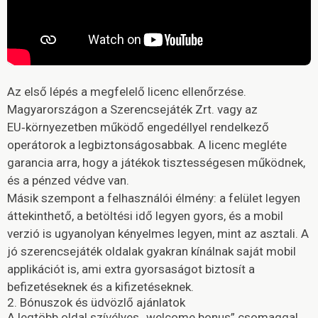
Az első lépés a megfelelő licenc ellenőrzése.
Magyarországon a Szerencsejáték Zrt. vagy az
EU‑környezetben működő engedéllyel rendelkező
operátorok a legbiztonságosabbak. A licenc megléte
garancia arra, hogy a játékok tisztességesen működnek,
és a pénzed védve van.
Másik szempont a felhasználói élmény: a felület legyen
áttekinthető, a betöltési idő legyen gyors, és a mobil
verzió is ugyanolyan kényelmes legyen, mint az asztali. A
jó szerencsejáték oldalak gyakran kínálnak saját mobil
applikációt is, ami extra gyorsaságot biztosít a
befizetéseknek és a kifizetéseknek.
2. Bónuszok és üdvözlő ajánlatok
A legtöbb oldal szívélyes „welcome bonus” csomaggal