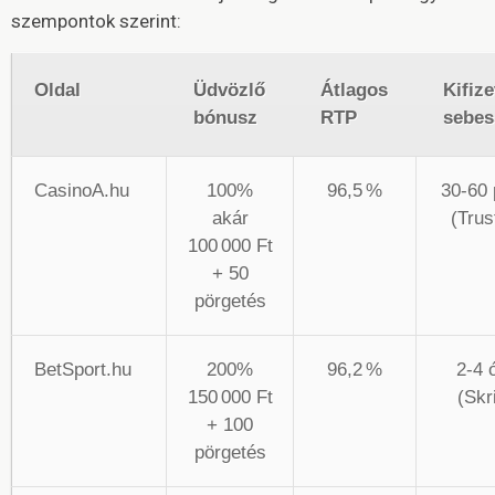
szempontok szerint:
Oldal
Üdvözlő
Átlagos
Kifize
bónusz
RTP
sebes
CasinoA.hu
100%
96,5 %
30‑60 
akár
(Trus
100 000 Ft
+ 50
pörgetés
BetSport.hu
200%
96,2 %
2‑4 
150 000 Ft
(Skri
+ 100
pörgetés