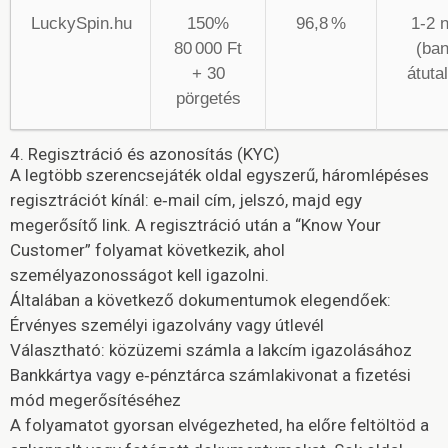
LuckySpin.hu
150%
96,8 %
1‑2 
80 000 Ft
(ban
+ 30
átuta
pörgetés
4. Regisztráció és azonosítás (KYC)
A legtöbb szerencsejáték oldal egyszerű, háromlépéses
regisztrációt kínál: e‑mail cím, jelszó, majd egy
megerősítő link. A regisztráció után a “Know Your
Customer” folyamat következik, ahol
személyazonosságot kell igazolni.
Általában a következő dokumentumok elegendőek:
Érvényes személyi igazolvány vagy útlevél
Választható: közüzemi számla a lakcím igazolásához
Bankkártya vagy e‑pénztárca számlakivonat a fizetési
mód megerősítéséhez
A folyamatot gyorsan elvégezheted, ha előre feltöltöd a