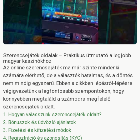
Szerencsejáték oldalak – Praktikus útmutató a legjobb
magyar kaszinókhoz
Az online szerencsejáték ma már szinte mindenki
számára elérhető, de a választék hatalmas, és a döntés
nem mindig egyszerű. Ebben a cikkben lépésről‑lépésre
végigvezetünk a legfontosabb szempontokon, hogy
könnyebben megtaláld a számodra megfelelő
szerencsejáték oldalt.
1. Hogyan válasszunk szerencsejáték oldalt?
2. Bónuszok és üdvözlő ajánlatok
3. Fizetési és kifizetési módok
4. Regisztráció és azonosítás (KYC)