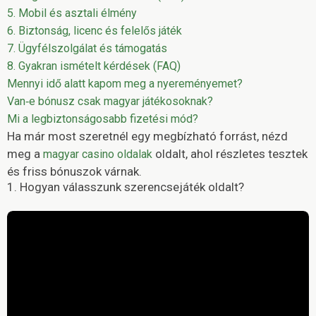
5. Mobil és asztali élmény
6. Biztonság, licenc és felelős játék
7. Ügyfélszolgálat és támogatás
8. Gyakran ismételt kérdések (FAQ)
Mennyi idő alatt kapom meg a nyereményemet?
Van‑e bónusz csak magyar játékosoknak?
Mi a legbiztonságosabb fizetési mód?
Ha már most szeretnél egy megbízható forrást, nézd
meg a
oldalt, ahol részletes tesztek
magyar casino oldalak
és friss bónuszok várnak.
1. Hogyan válasszunk szerencsejáték oldalt?