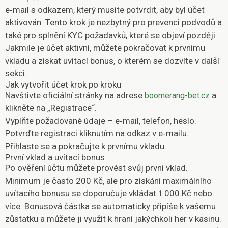
e‑mail s odkazem, který musíte potvrdit, aby byl účet
aktivován. Tento krok je nezbytný pro prevenci podvodů a
také pro splnění KYC požadavků, které se objeví později.
Jakmile je účet aktivní, můžete pokračovat k prvnímu
vkladu a získat uvítací bonus, o kterém se dozvíte v další
sekci.
Jak vytvořit účet krok po kroku
Navštivte oficiální stránky na adrese
a
boomerang-bet.cz
klikněte na „Registrace“.
Vyplňte požadované údaje – e‑mail, telefon, heslo.
Potvrďte registraci kliknutím na odkaz v e‑mailu.
Přihlaste se a pokračujte k prvnímu vkladu.
První vklad a uvítací bonus
Po ověření účtu můžete provést svůj první vklad.
Minimum je často 200 Kč, ale pro získání maximálního
uvítacího bonusu se doporučuje vkládat 1 000 Kč nebo
více. Bonusová částka se automaticky připíše k vašemu
zůstatku a můžete ji využít k hraní jakýchkoli her v kasinu.