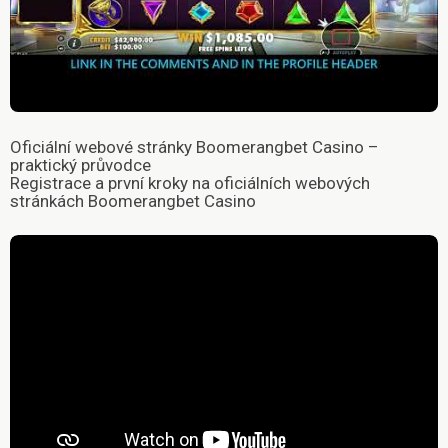
Oficiální webové stránky Boomerangbet Casino –
praktický průvodce
Registrace a první kroky na oficiálních webových
stránkách Boomerangbet Casino