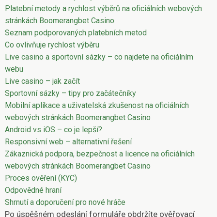
Platební metody a rychlost výběrů na oficiálních webových
stránkách Boomerangbet Casino
Seznam podporovaných platebních metod
Co ovlivňuje rychlost výběru
Live casino a sportovní sázky – co najdete na oficiálním
webu
Live casino – jak začít
Sportovní sázky – tipy pro začátečníky
Mobilní aplikace a uživatelská zkušenost na oficiálních
webových stránkách Boomerangbet Casino
Android vs iOS – co je lepší?
Responsivní web – alternativní řešení
Zákaznická podpora, bezpečnost a licence na oficiálních
webových stránkách Boomerangbet Casino
Proces ověření (KYC)
Odpovědné hraní
Shrnutí a doporučení pro nové hráče
Po úspěšném odeslání formuláře obdržíte ověřovací