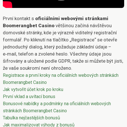
První kontakt s
oficiálními webovými stránkami
Boomerangbet Casino
většinou začíná návštěvou
domovské stránky, kde je výrazně viditelný registrační
formulář. Po kliknutí na tlačítko „Registrace“ se otevře
jednoduchý dialog, který požaduje základní údaje –
e‑mail, telefon a zvolené heslo. Všechny údaje jsou
šifrovány a uložené podle GDPR, takže si můžete být jisti,
že vaše soukromí není ohroženo.
Registrace a první kroky na oficiálních webových stránkách
Boomerangbet Casino
Jak vytvořit účet krok po kroku
První vklad a uvítací bonus
Bonusové nabídky a podmínky na oficiálních webových
stránkách Boomerangbet Casino
Tabulka nejčastějších bonusů
Jak maximalizovat výhody z bonusů