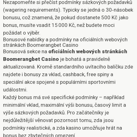
Nezapomeňte si přečíst podmínky sázkových požadavků
(wagering requirements). Typicky se jedná o 30‑násobek
bonusu, což znamená, že pokud dostanete 500 Kč jako
bonus, musíte vsadit 15 000 Kč, než budete moci
požádat o výběr.
Bonusové nabídky a podmínky na oficiálních webových
stránkách Boomerangbet Casino
Bonusová sekce na
oficiálních webových stránkách
Boomerangbet Casino
je bohatá a pravidelně
aktualizovaná. Kromě standardního uvítacího balíčku zde
najdete i bonusy za vklad, cashback, free spiny a
speciální akce spojené s populárními sportovními
událostmi.
Každý bonus má své specifické podmínky – například
minimální vklad, maximální výši bonusu, časový limit a
výše sázkových požadavků. Pro začátečníky je
nejdůležitější věnovat pozornost tomu, zda jsou
podmínky realistické, a zda kasino umožňuje hrát na
bonus bez zbytečných omezení.