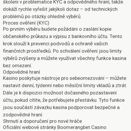
školeni v problematice KYC a odpovědného hraní, takže
dokáží rychle vyřešit jakýkoli dotaz – od technických
problémů po otázky ohledně výběrů.
Proces ověření (KYC)
Po prvním výběru budete požádáni o zaslání kopie
občanského průkazu a výpisu z bankovního účtu. Tento
krok slouží k prevenci podvodů a ochraně vašich
finančních prostředků. Po schválení ověření jsou limity
výběrů zvýšeny a můžete využívat všechny funkce kasina
bez omezení.
Odpovědné hraní
Kasino poskytuje nástroje pro sebeomezování – můžete
nastavit denní, týdenní nebo měsíční limity vkladů a ztrát.
Dále je k dispozici možnost dočasného pozastavení
účtu, pokud cítíte, že potřebujete přestávku. Tyto funkce
jsou součástí závazku kasina podporovat bezpečné a
zodpovědné hraní.
Shrnutí a doporučení pro nové hráče
Oficiální webové stránky Boomerangbet Casino