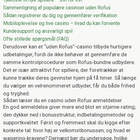
Sammenligning af populære casinoer uden Rofus
Sådan registrerer du dig og gennemfører verifikation
Mobiloplevelse og live casino – hvad du kan forvente
Kundesupport og ansvarligt spil
Ofte stillede spørgsmål (FAQ)
Derudover kan et “uden Rofus”-casino tilbyde hurtigere
udbetalinger, fordi de ikke behøver at gennemføre de
samme kontrolprocedurer som Rofus‑bundne udbydere.
Det er især attraktivt for spillere, der foretrækker at
kunne trække deres gevinster hjem på få timer. Så længe
du vælger en velrenommeret udbyder, får du både frihed
og tryghed.
Sådan læser du en casino uden Rofus anmeldelser
En god anmeldelse giver mere end blot en stjerne‑rating;
den dykker ned i bonusstruktur, indbetalingsmetoder og
supportkvalitet. Først og fremmest skal du kigge efter
konkrete tal: hvor høj er velkomstbonussen, og hvad er
wagering‑kravene? Dernæst bør du undersøge, hvilke