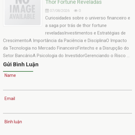
07/08/2026
0
Curiosidades sobre o universo financeiro e
a saga por trás de thor fortune
reveladasInvestimentos e Estratégias de
CrescimentoA Importância da Paciência e DisciplinaO Impacto
da Tecnologia no Mercado FinanceiroFintechs e a Disrupção do
Setor BancárioA Psicologia do InvestidorGerenciando o Risco ...
Gửi Bình Luận
Name
Email
Bình luận