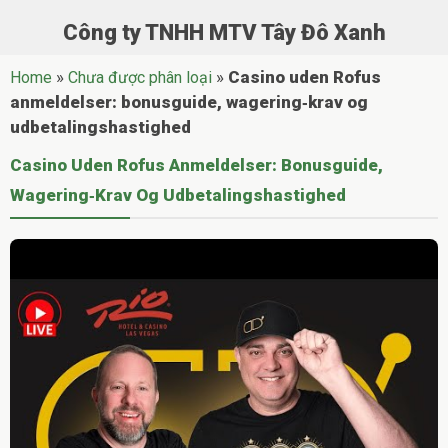
Công ty TNHH MTV Tây Đô Xanh
Trang Chủ
»
»
Casino uden Rofus
Home
Chưa được phân loại
anmeldelser: bonusguide, wagering‑krav og
Giới Thiệu
udbetalingshastighed
Chính Sách Hoạt Động
Casino Uden Rofus Anmeldelser: Bonusguide,
Tin Tức
Wagering‑krav Og Udbetalingshastighed
Hoạt Động Xã Hội
Album