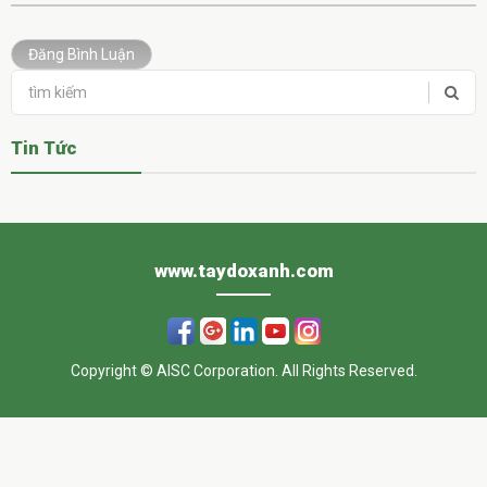
Tin Tức
www.taydoxanh.com
Copyright © AISC Corporation. All Rights Reserved.