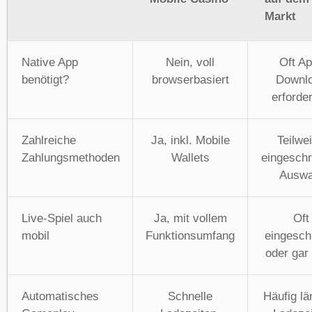
Markt
Native App
Nein, voll
Oft Ap
benötigt?
browserbasiert
Downl
erforder
Zahlreiche
Ja, inkl. Mobile
Teilwe
Zahlungsmethoden
Wallets
eingesch
Auswa
Live-Spiel auch
Ja, mit vollem
Oft
mobil
Funktionsumfang
eingesch
oder gar 
Automatisches
Schnelle
Häufig lä