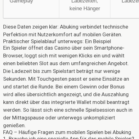
Gameplay
Ladezeiten,
Ladeze
keine Hänger
Diese Daten zeigen klar: Abuking verbindet technische
Perfektion mit Nutzerkomfort auf mobilen Geräten.
Praktischer Spielablauf unterwegs: Ein Beispiel
Ein Spieler öffnet das Casino über sein Smartphone-
Browser, loggt sich mit wenigen Klicks ein und wählt
einen beliebten Slot aus dem umfangreichen Angebot.
Die Ladezeit bis zum Spielstart beträgt nur wenige
Sekunden. Mit Touchgesten passt er seine Einsätze an
und startet die Runde. Bei einem Gewinn oder Bonus
wird alles übersichtlich angezeigt, und die Auszahlung
kann direkt über das integrierte Wallet mobil beantragt
werden. So lässt sich eine schnelle Spielsession auch in
der Mittagspause oder unterwegs unkompliziert
genießen.
FAQ – Häufige Fragen zum mobilen Spielen bei Abuking
1. Brauche ich eine spezielle App für das mobile Spielen?