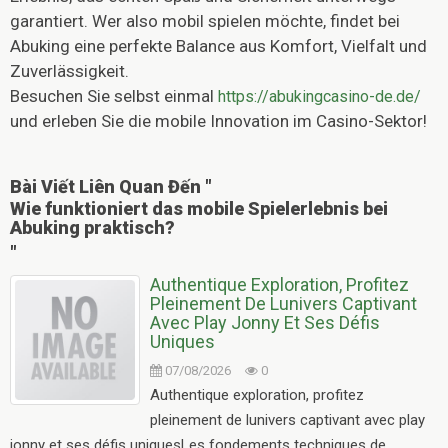
garantiert. Wer also mobil spielen möchte, findet bei
Abuking eine perfekte Balance aus Komfort, Vielfalt und
Zuverlässigkeit.
Besuchen Sie selbst einmal
https://abukingcasino-de.de/
und erleben Sie die mobile Innovation im Casino-Sektor!
Bài Viết Liên Quan Đến
"
Wie funktioniert das mobile Spielerlebnis bei
Abuking praktisch?
"
Authentique Exploration, Profitez
Pleinement De Lunivers Captivant
Avec Play Jonny Et Ses Défis
Uniques
07/08/2026
0
Authentique exploration, profitez
pleinement de lunivers captivant avec play
jonny et ses défis uniquesLes fondements techniques de