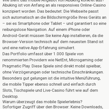
Wie sieht das mobile Angebot von Abuking konkret aus?
Abuking ist von Anfang an als responsives Online-Casino
konzipiert worden. Das bedeutet: Die Webseite passt
sich automatisch an die Bildschirmgröße Ihres Geräts an
– sei es Smartphone oder Tablet – und garantiert so eine
reibungslose Navigation. Auf einem iPhone oder
Android-Gerät müssen Sie keine App installieren, da die
Browser-Version technisch auf dem neuesten Stand ist
und eine native App-Erfahrung simuliert.
Das Portfolio umfasst über 1.000 Spiele von
renommierten Providern wie NetEnt, Microgaming oder
Pragmatic Play. Diese Spiele sind direkt mobil spielbar,
ohne Verzögerungen oder technische Einschränkungen.
Besonders gut gelungen ist die intuitive Menüführung,
die mobile Tipper ebenso schnell und einfach durch
Slots, Tischspiele und Live-Casino führt wie auf dem
Desktop.
Warum überzeugt das mobile Spielerlebnis?
Sofortiger Zugriff über den Browser: Keine Downloads,