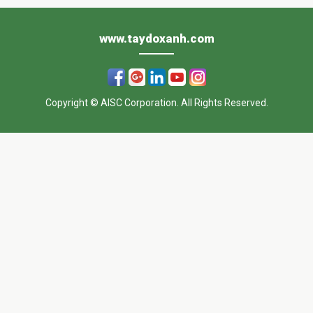
www.taydoxanh.com
Copyright © AISC Corporation. All Rights Reserved.