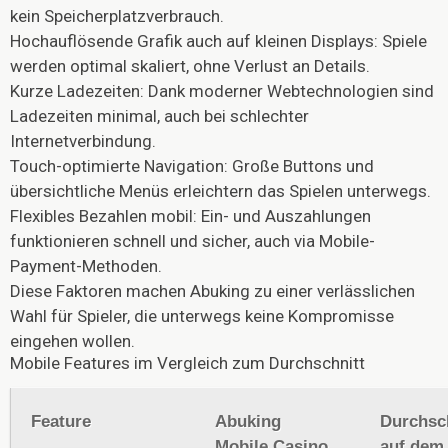
kein Speicherplatzverbrauch.
Hochauflösende Grafik auch auf kleinen Displays: Spiele
werden optimal skaliert, ohne Verlust an Details.
Kurze Ladezeiten: Dank moderner Webtechnologien sind
Ladezeiten minimal, auch bei schlechter
Internetverbindung.
Touch-optimierte Navigation: Große Buttons und
übersichtliche Menüs erleichtern das Spielen unterwegs.
Flexibles Bezahlen mobil: Ein- und Auszahlungen
funktionieren schnell und sicher, auch via Mobile-
Payment-Methoden.
Diese Faktoren machen Abuking zu einer verlässlichen
Wahl für Spieler, die unterwegs keine Kompromisse
eingehen wollen.
Mobile Features im Vergleich zum Durchschnitt
Feature
Abuking
Durchsc
Mobile Casino
auf dem