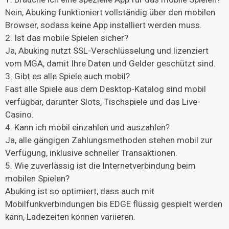
Nein, Abuking funktioniert vollständig über den mobilen
Browser, sodass keine App installiert werden muss.
2. Ist das mobile Spielen sicher?
Ja, Abuking nutzt SSL-Verschlüsselung und lizenziert
vom MGA, damit Ihre Daten und Gelder geschützt sind.
3. Gibt es alle Spiele auch mobil?
Fast alle Spiele aus dem Desktop-Katalog sind mobil
verfügbar, darunter Slots, Tischspiele und das Live-
Casino.
4. Kann ich mobil einzahlen und auszahlen?
Ja, alle gängigen Zahlungsmethoden stehen mobil zur
Verfügung, inklusive schneller Transaktionen.
5. Wie zuverlässig ist die Internetverbindung beim
mobilen Spielen?
Abuking ist so optimiert, dass auch mit
Mobilfunkverbindungen bis EDGE flüssig gespielt werden
kann, Ladezeiten können variieren.