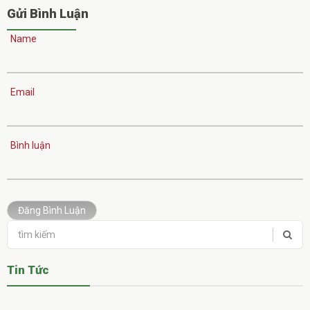
Gửi Bình Luận
Name
Email
Bình luận
Tin Tức