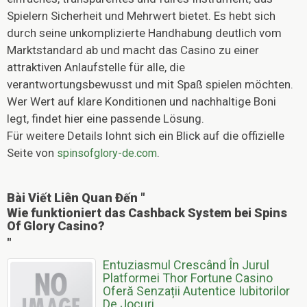
Spielern Sicherheit und Mehrwert bietet. Es hebt sich
durch seine unkomplizierte Handhabung deutlich vom
Marktstandard ab und macht das Casino zu einer
attraktiven Anlaufstelle für alle, die
verantwortungsbewusst und mit Spaß spielen möchten.
Wer Wert auf klare Konditionen und nachhaltige Boni
legt, findet hier eine passende Lösung.
Für weitere Details lohnt sich ein Blick auf die offizielle
Seite von
.
spinsofglory-de.com
Bài Viết Liên Quan Đến
"
Wie funktioniert das Cashback System bei Spins
Of Glory Casino?
"
Entuziasmul Crescând În Jurul
Platformei Thor Fortune Casino
Oferă Senzații Autentice Iubitorilor
De Jocuri