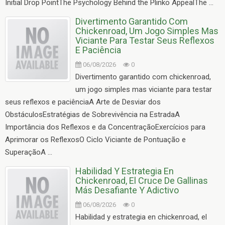
Initial Drop PointThe Psychology Behind the Plinko AppealThe ...
Divertimento Garantido Com
Chickenroad, Um Jogo Simples Mas
Viciante Para Testar Seus Reflexos
E Paciência
06/08/2026
0
Divertimento garantido com chickenroad,
um jogo simples mas viciante para testar
seus reflexos e paciênciaA Arte de Desviar dos
ObstáculosEstratégias de Sobrevivência na EstradaA
Importância dos Reflexos e da ConcentraçãoExercícios para
Aprimorar os ReflexosO Ciclo Viciante de Pontuação e
SuperaçãoA ...
Habilidad Y Estrategia En
Chickenroad, El Cruce De Gallinas
Más Desafiante Y Adictivo
06/08/2026
0
Habilidad y estrategia en chickenroad, el