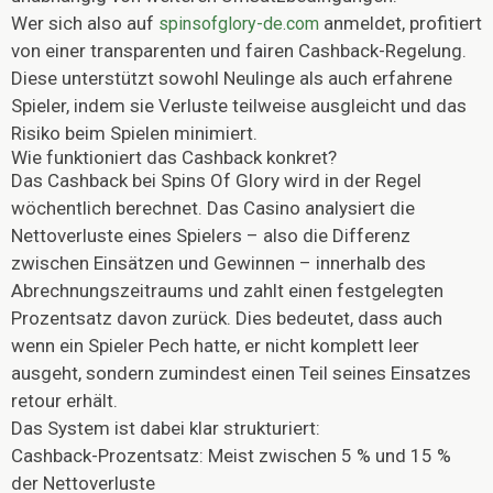
Wer sich also auf
anmeldet, profitiert
spinsofglory-de.com
von einer transparenten und fairen Cashback-Regelung.
Diese unterstützt sowohl Neulinge als auch erfahrene
Spieler, indem sie Verluste teilweise ausgleicht und das
Risiko beim Spielen minimiert.
Wie funktioniert das Cashback konkret?
Das Cashback bei Spins Of Glory wird in der Regel
wöchentlich berechnet. Das Casino analysiert die
Nettoverluste eines Spielers – also die Differenz
zwischen Einsätzen und Gewinnen – innerhalb des
Abrechnungszeitraums und zahlt einen festgelegten
Prozentsatz davon zurück. Dies bedeutet, dass auch
wenn ein Spieler Pech hatte, er nicht komplett leer
ausgeht, sondern zumindest einen Teil seines Einsatzes
retour erhält.
Das System ist dabei klar strukturiert:
Cashback-Prozentsatz: Meist zwischen 5 % und 15 %
der Nettoverluste