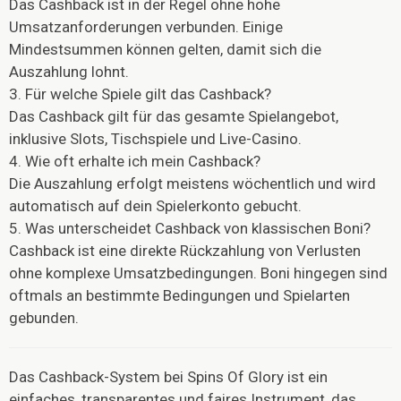
Das Cashback ist in der Regel ohne hohe
Umsatzanforderungen verbunden. Einige
Mindestsummen können gelten, damit sich die
Auszahlung lohnt.
3. Für welche Spiele gilt das Cashback?
Das Cashback gilt für das gesamte Spielangebot,
inklusive Slots, Tischspiele und Live-Casino.
4. Wie oft erhalte ich mein Cashback?
Die Auszahlung erfolgt meistens wöchentlich und wird
automatisch auf dein Spielerkonto gebucht.
5. Was unterscheidet Cashback von klassischen Boni?
Cashback ist eine direkte Rückzahlung von Verlusten
ohne komplexe Umsatzbedingungen. Boni hingegen sind
oftmals an bestimmte Bedingungen und Spielarten
gebunden.
Das Cashback-System bei Spins Of Glory ist ein
einfaches, transparentes und faires Instrument, das