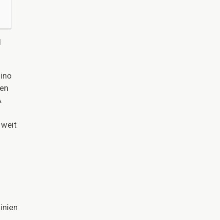
d
sino
fen
A
 weit
inien