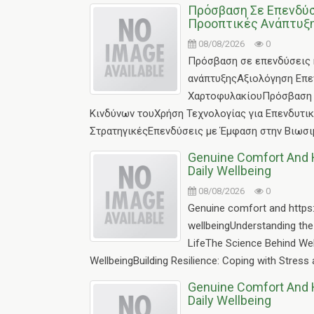
Πρόσβαση Σε Επενδύσε
Προοπτικές Ανάπτυξ
08/08/2026
0
Πρόσβαση σε επενδύσεις κ
ανάπτυξηςΑξιολόγηση Επε
ΧαρτοφυλακίουΠρόσβαση σ
Κινδύνων τουΧρήση Τεχνολογίας για Επενδυτι
ΣτρατηγικέςΕπενδύσεις με Έμφαση στην Βιωσιμ
Genuine Comfort And H
Daily Wellbeing
08/08/2026
0
Genuine comfort and https:/
wellbeingUnderstanding the
LifeThe Science Behind Wel
WellbeingBuilding Resilience: Coping with Stress a
Genuine Comfort And H
Daily Wellbeing