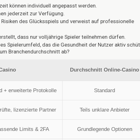
lzeit können individuell angepasst werden.
en jederzeit zur Verfügung.
 Risiken des Glücksspiels und verweist auf professionelle
herstellt, dass nur volljährige Spieler teilnehmen dürfen.
res Spielerumfeld, das die Gesundheit der Nutzer aktiv schüt
zum Branchendurchschnitt ab?
Casino
Durchschnitt Online-Casino
 + erweiterte Protokolle
Standard
üfte, lizenzierte Partner
Teils unklare Anbieter
ssende Limits & 2FA
Grundlegende Optionen