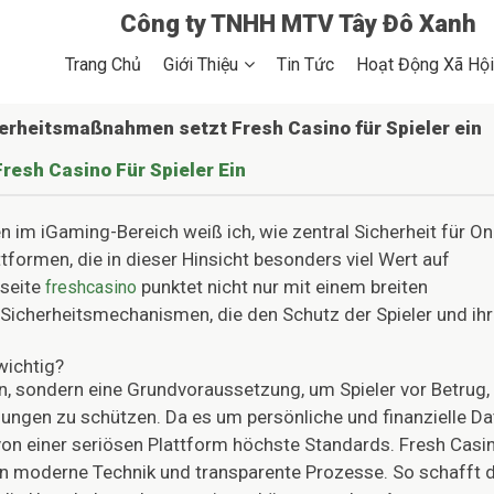
Công ty TNHH MTV Tây Đô Xanh
Trang Chủ
Trang Chủ
Giới Thiệu
Tin Tức
Hoạt Động Xã Hội
Giới Thiệu
erheitsmaßnahmen setzt Fresh Casino für Spieler ein
Chính Sách Hoạt Động
esh Casino Für Spieler Ein
Tin Tức
Hoạt Động Xã Hội
n im iGaming-Bereich weiß ich, wie zentral Sicherheit für On
ttformen, die in dieser Hinsicht besonders viel Wert auf
Album
bseite
punktet nicht nur mit einem breiten
freshcasino
 Sicherheitsmechanismen, die den Schutz der Spieler und ihr
wichtig?
on, sondern eine Grundvoraussetzung, um Spieler vor Betrug,
ungen zu schützen. Da es um persönliche und finanzielle Da
on einer seriösen Plattform höchste Standards. Fresh Casi
 in moderne Technik und transparente Prozesse. So schafft 