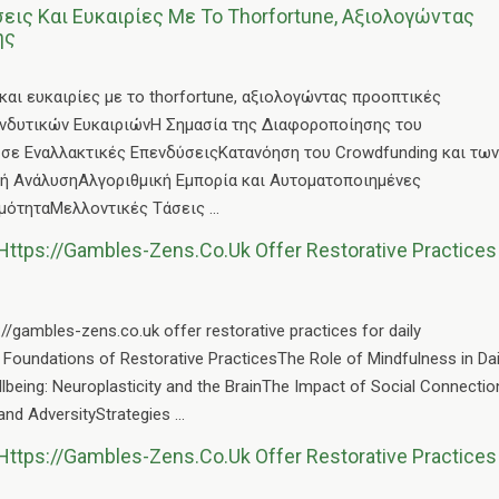
ις Και Ευκαιρίες Με Το Thorfortune, Αξιολογώντας
ης
αι ευκαιρίες με το thorfortune, αξιολογώντας προοπτικές
νδυτικών ΕυκαιριώνΗ Σημασία της Διαφοροποίησης του
ε Εναλλακτικές ΕπενδύσειςΚατανόηση του Crowdfunding και των
κή ΑνάλυσηΑλγοριθμική Εμπορία και Αυτοματοποιημένες
ότηταΜελλοντικές Τάσεις ...
ttps://gambles-Zens.co.uk Offer Restorative Practices
/gambles-zens.co.uk offer restorative practices for daily
 Foundations of Restorative PracticesThe Role of Mindfulness in Dai
lbeing: Neuroplasticity and the BrainThe Impact of Social Connectio
nd AdversityStrategies ...
ttps://gambles-Zens.co.uk Offer Restorative Practices