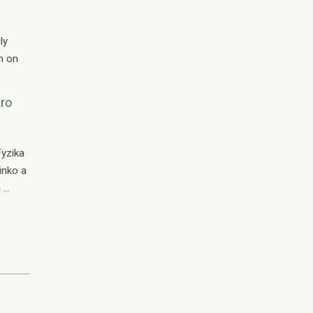
ly
n on
Pro
Fyzika
inko a
...