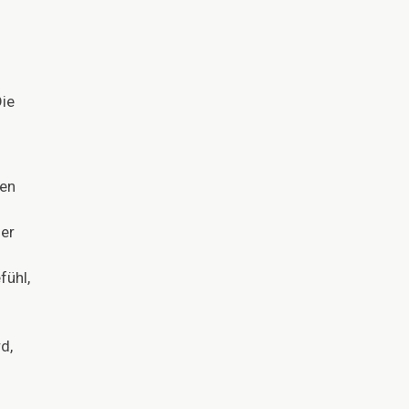
Die
hen
der
fühl,
d,