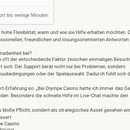
ort bis wenige Minuten
 hohe Flexibilität, wann und wie sie Hilfe erhalten möchten. 
fessionellen, freundlichen und lösungsorientierten Antworten
riedenheit bei?
no oft der entscheidende Faktor zwischen einmaligen Besuc
gt sich: Der Support berät nicht nur bei Problemen, sondern
onusbedingungen oder der Spielauswahl. Dadurch fühlt sich 
ort-Erfahrung so: „Bei Olympe Casino hatte ich immer das Ge
n. Besonders die schnelle Hilfe im Live-Chat machte den
s bloße Pflicht, sondern als strategisches Asset gesehen wir
ssert.
pe Casino
Spieler