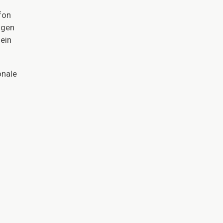
fon
ngen
 ein
onale