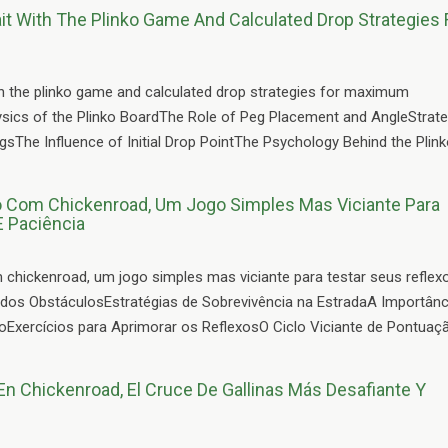
it With The Plinko Game And Calculated Drop Strategies 
th the plinko game and calculated drop strategies for maximum
sics of the Plinko BoardThe Role of Peg Placement and AngleStrate
sThe Influence of Initial Drop PointThe Psychology Behind the Plink
o Com Chickenroad, Um Jogo Simples Mas Viciante Para
E Paciência
 chickenroad, um jogo simples mas viciante para testar seus reflex
 dos ObstáculosEstratégias de Sobrevivência na EstradaA Importânc
Exercícios para Aprimorar os ReflexosO Ciclo Viciante de Pontuaç
 En Chickenroad, El Cruce De Gallinas Más Desafiante Y