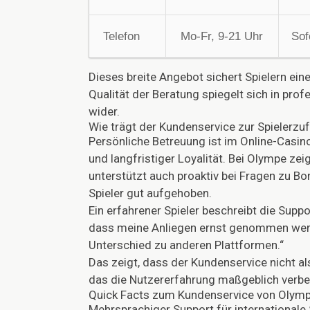
Telefon
Mo-Fr, 9-21 Uhr
Sof
Dieses breite Angebot sichert Spielern eine
Qualität der Beratung spiegelt sich in pro
wider.
Wie trägt der Kundenservice zur Spielerzuf
Persönliche Betreuung ist im Online-Casi
und langfristiger Loyalität. Bei Olympe zei
unterstützt auch proaktiv bei Fragen zu B
Spieler gut aufgehoben.
Ein erfahrener Spieler beschreibt die Supp
dass meine Anliegen ernst genommen werde
Unterschied zu anderen Plattformen.“
Das zeigt, dass der Kundenservice nicht al
das die Nutzererfahrung maßgeblich verbe
Quick Facts zum Kundenservice von Olym
Mehrsprachiger Support für internationale 