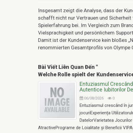
Insgesamt zeigt die Analyse, dass der Kun
schafft nicht nur Vertrauen und Sicherheit
Spielerfahrung bei. Im Vergleich zum Branc
Vielsprachigkeit und persönlichem Support 
Damit ist der Kundenservice kein bloßes „N
renommierten Gesamtprofils von Olympe 
Bài Viết Liên Quan Đến
"
Welche Rolle spielt der Kundenservic
Entuziasmul Crescând Î
Autentice Iubitorilor D
06/08/2026
0
Entuziasmul crescând în juru
jocuriExperiența Utilizatorul
DatelorVarietatea Jocurilor
AtractivePrograme de Loialitate și Beneficii VIPAsi