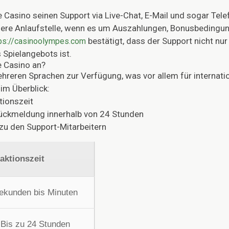
Casino seinen Support via Live-Chat, E-Mail und sogar Tele
ichere Anlaufstelle, wenn es um Auszahlungen, Bonusbedingu
bestätigt, dass der Support nicht nur
ps://casinoolympes.com
 Spielangebots ist.
e Casino an?
ehreren Sprachen zur Verfügung, was vor allem für internati
 im Überblick:
tionszeit
 Rückmeldung innerhalb von 24 Stunden
zu den Support-Mitarbeitern
aktionszeit
ekunden bis Minuten
Bis zu 24 Stunden