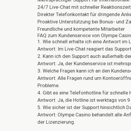
24/7 Live-Chat mit schneller Reaktionszeit
Direkter Telefonkontakt für dringende Anli
Proaktive Unterstützung bei Bonus- und Z
Freundliche und kompetente Mitarbeiter
FAQ zum Kundenservice von Olympe Casi
1. Wie schnell erhalte ich eine Antwort im 
Antwort: Im Live-Chat reagiert das Suppor
2. Kann ich den Support auch außerhalb de
Antwort: Ja, der Kundenservice ist mehrsp
3. Welche Fragen kann ich an den Kundense
Antwort: Alle Fragen rund um Kontoeröffn
Probleme.
4. Gibt es eine Telefonhotline für schnelle 
Antwort: Ja, die Hotline ist werktags von 9 
5. Wie sicher ist der Support hinsichtlich 
Antwort: Olympe Casino behandelt alle An
der Lizenzierung.