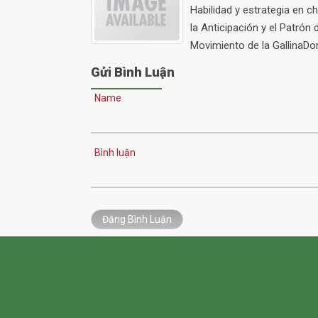
Habilidad y estrategia en c
la Anticipación y el Patrón 
Movimiento de la GallinaDom
Gửi Bình Luận
Name
Bình luận