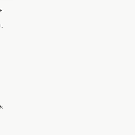
Er
t,
de