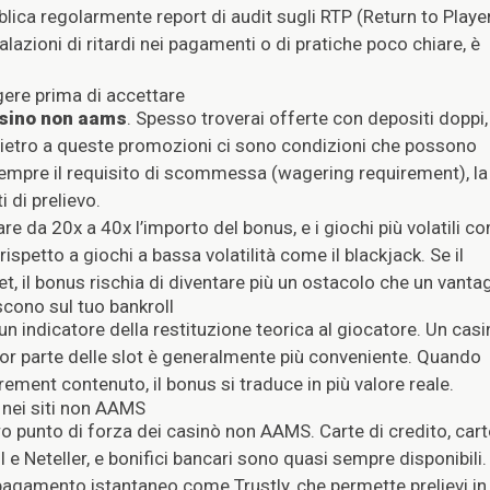
lica regolarmente report di audit sugli RTP (Return to Player
lazioni di ritardi nei pagamenti o di pratiche poco chiare, è
gere prima di accettare
asino non aams
. Spesso troverai offerte con depositi doppi, 
, dietro a queste promozioni ci sono condizioni che possono
 sempre il requisito di scommessa (wagering requirement), la
i di prelievo.
e da 20x a 40x l’importo del bonus, e i giochi più volatili co
ispetto a giochi a bassa volatilità come il blackjack. Se il
et, il bonus rischia di diventare più un ostacolo che un vanta
cono sul tuo bankroll
un indicatore della restituzione teorica al giocatore. Un casi
or parte delle slot è generalmente più conveniente. Quando
ment contenuto, il bonus si traduce in più valore reale.
 nei siti non AAMS
o punto di forza dei casinò non AAMS. Carte di credito, cart
l e Neteller, e bonifici bancari sono quasi sempre disponibili.
pagamento istantaneo come Trustly, che permette prelievi in