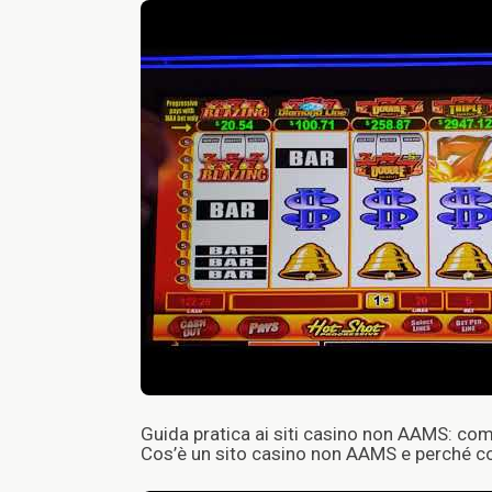
Guida pratica ai siti casino non AAMS: com
Cos’è un sito casino non AAMS e perché c