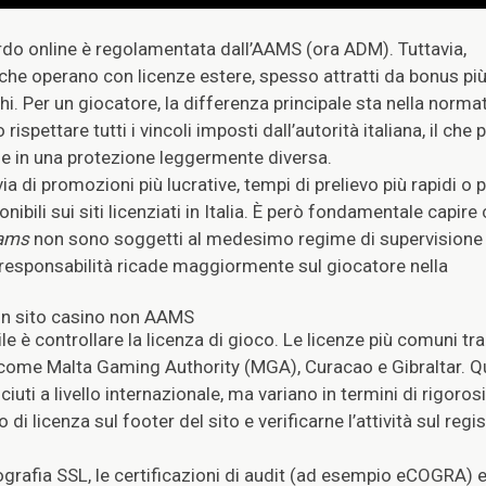
zardo online è regolamentata dall’AAMS (ora ADM). Tuttavia,
che operano con licenze estere, spesso attratti da bonus pi
i. Per un giocatore, la differenza principale sta nella normat
pettare tutti i vincoli imposti dall’autorità italiana, il che 
che in una protezione leggermente diversa.
ia di promozioni più lucrative, tempi di prelievo più rapidi o 
bili sui siti licenziati in Italia. È però fondamentale capire 
aams
non sono soggetti al medesimo regime di supervisione
a responsabilità ricade maggiormente sul giocatore nella
 un sito casino non AAMS
le è controllare la licenza di gioco. Le licenze più comuni tra 
ome Malta Gaming Authority (MGA), Curacao e Gibraltar. Q
uti a livello internazionale, ma variano in termini di rigorosi
i licenza sul footer del sito e verificarne l’attività sul regi
ittografia SSL, le certificazioni di audit (ad esempio eCOGRA) e