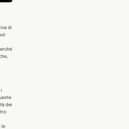
ù
iva di
può
perché
che,
i
ueste
tà dei
stro
 le