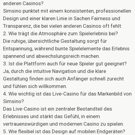
anderen Casinos?
Simsino punktet mit einem konsistenten, professionellen
Design und einer klaren Linie in Sachen Fairness und
Transparenz, die bei vielen anderen Casinos oft fehlt.
2. Wie trägt die Atmosphäre zum Spielerlebnis bei?
Die ruhige, übersichtliche Gestaltung sorgt für
Entspannung, während bunte Spielelemente das Erlebnis
spannend und abwechslungsreich machen.
3. Ist die Plattform auch für neue Spieler gut geeignet?
Ja, durch die intuitive Navigation und die klare
Gestaltung finden sich auch Anfänger schnell zurecht
und fühlen sich willkommen.
4. Wie wichtig ist das Live-Casino für das Markenbild von
Simsino?
Das Live-Casino ist ein zentraler Bestandteil des
Erlebnisses und stärkt das Gefühl, in einem
vertrauenswürdigen und modernen Casino zu spielen.
5. Wie flexibel ist das Design auf mobilen Endgeräten?