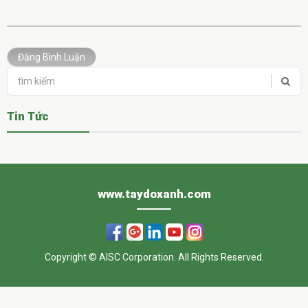
Tin Tức
www.taydoxanh.com
Copyright © AISC Corporation. All Rights Reserved.