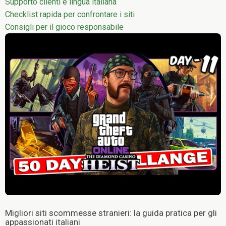
Supporto clienti e lingua italiana
Checklist rapida per confrontare i siti
Consigli per il gioco responsabile
Migliori siti scommesse stranieri: la guida pratica per gli
appassionati italiani