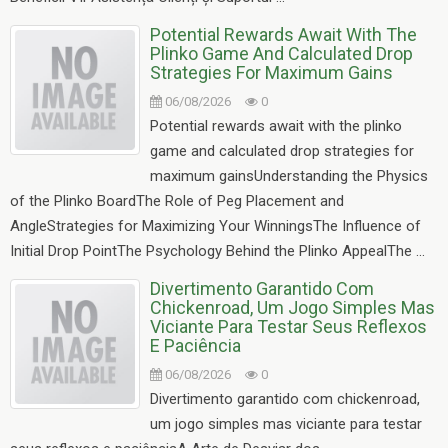
Potential Rewards Await With The
Plinko Game And Calculated Drop
Strategies For Maximum Gains
06/08/2026
0
Potential rewards await with the plinko
game and calculated drop strategies for
maximum gainsUnderstanding the Physics
of the Plinko BoardThe Role of Peg Placement and
AngleStrategies for Maximizing Your WinningsThe Influence of
Initial Drop PointThe Psychology Behind the Plinko AppealThe ...
Divertimento Garantido Com
Chickenroad, Um Jogo Simples Mas
Viciante Para Testar Seus Reflexos
E Paciência
06/08/2026
0
Divertimento garantido com chickenroad,
um jogo simples mas viciante para testar