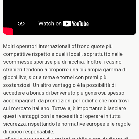
Molti operatori internazionali offrono quote più
competitive rispetto a quelli locali, soprattutto nelle
scommesse sportive più di nicchia. Inoltre, i casinò
stranieri tendono a proporre una più ampia gamma di
giochi live, slot a tema e tornei con premi più
sostanziosi. Un altro vantaggio è la possibilità di
accedere a bonus di benvenuto più generosi, spesso
accompagnati da promozioni periodiche che non trovi
sul mercato italiano. Tuttavia, è importante bilanciare
questi vantaggi con la necessità di operare in tutta
sicurezza, rispettando le normative europee e le regole
di gioco responsabile.