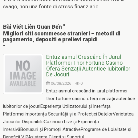
svago, non una fonte di stress finanziario.
Bài Viết Liên Quan Đến
"
Migliori siti scommesse stranieri – metodi di
pagamento, depositi e prelievi rapidi
"
Entuziasmul Crescând În Jurul
Platformei Thor Fortune Casino
Oferă Senzații Autentice Iubitorilor
De Jocuri
06/08/2026
0
Entuziasmul crescând în jurul platformei
thor fortune casino oferă senzații autentice
iubitorilor de jocuriExperiența Utilizatorului și Interfața
PlatformeiImportanța Securității și a Protecției DatelorVarietatea
Jocurilor DisponibileCazinouri Live și Experiența
ImersivăBonusuri și Promoții AtractivePrograme de Loialitate și
Beneficii VIPAsistența Clienți și Suportul ...