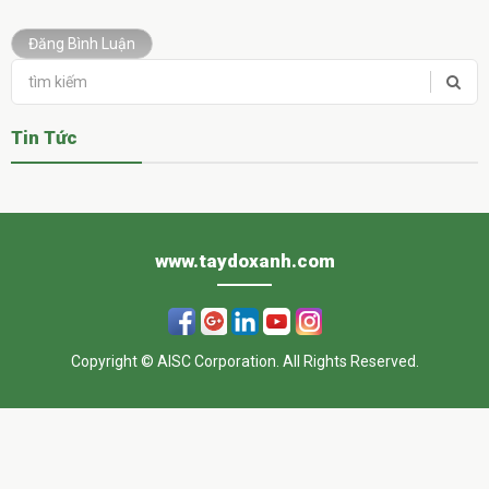
Tin Tức
www.taydoxanh.com
Copyright © AISC Corporation. All Rights Reserved.