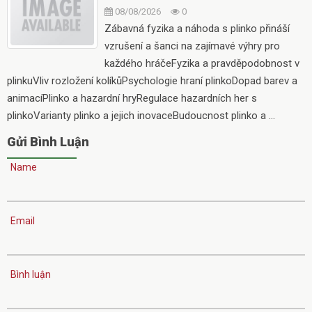
08/08/2026
0
Zábavná fyzika a náhoda s plinko přináší
vzrušení a šanci na zajímavé výhry pro
každého hráčeFyzika a pravděpodobnost v
plinkuVliv rozložení kolíkůPsychologie hraní plinkoDopad barev a
animacíPlinko a hazardní hryRegulace hazardních her s
plinkoVarianty plinko a jejich inovaceBudoucnost plinko a ...
Gửi Bình Luận
Name
Email
Bình luận