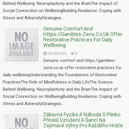
Behind Wellbeing: Neuroplasticity and the BrainThe Impact of
Social Connection on WellbeingBuilding Resilience: Coping with
Stress and AdversityStrategies ...
Genuine Comfort And
Https://gambles-Zens.co.uk Offer
Restorative Practices For Daily
Wellbeing
08/08/2026
0
Genuine comfort and https://gambles-
zens.co.uk offer restorative practices for
daily wellbeingUnderstanding the Foundations of Restorative
PracticesThe Role of Mindfulness in Daily LifeThe Science
Behind Wellbeing: Neuroplasticity and the BrainThe Impact of
Social Connection on WellbeingBuilding Resilience: Coping with
Stress and AdversityStrategies ...
Zábavná Fyzika A Náhoda S Plinko
Přináší Vzrušení A Šanci Na
Zajímavé Výhry Pro Každého Hráče