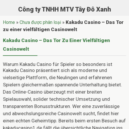
Công ty TNHH MTV Tây Đô Xanh
Trang Chủ
»
»
Kakadu Casino – Das Tor
Home
Chưa được phân loại
zu einer vielfältigen Casinowelt
Giới Thiệu
Kakadu Casino – Das Tor Zu Einer Vielfältigen
Chính Sách Hoạt Động
Casinowelt
Tin Tức
Warum Kakadu Casino für Spieler so besonders ist
Hoạt Động Xã Hội
Kakadu Casino präsentiert sich als moderne und
vielseitige Plattform, die Neulingen und erfahrenen
Album
Spielern gleichermaßen spannende Unterhaltung bietet.
Das Online-Casino überzeugt mit einer breiten
Spielauswahl, solider technischer Umsetzung und
transparenten Bonusstrukturen. Wer eine zuverlässige
und abwechslungsreiche Casinowelt sucht, findet hier
einen echten Geheimtipp. Bereits beim ersten Besuch auf
kakaducasino1.de fällt die übersichtliche Navigation ins