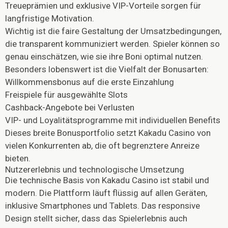
Treueprämien und exklusive VIP-Vorteile sorgen für
langfristige Motivation.
Wichtig ist die faire Gestaltung der Umsatzbedingungen,
die transparent kommuniziert werden. Spieler können so
genau einschätzen, wie sie ihre Boni optimal nutzen.
Besonders lobenswert ist die Vielfalt der Bonusarten:
Willkommensbonus auf die erste Einzahlung
Freispiele für ausgewählte Slots
Cashback-Angebote bei Verlusten
VIP- und Loyalitätsprogramme mit individuellen Benefits
Dieses breite Bonusportfolio setzt Kakadu Casino von
vielen Konkurrenten ab, die oft begrenztere Anreize
bieten.
Nutzererlebnis und technologische Umsetzung
Die technische Basis von Kakadu Casino ist stabil und
modern. Die Plattform läuft flüssig auf allen Geräten,
inklusive Smartphones und Tablets. Das responsive
Design stellt sicher, dass das Spielerlebnis auch