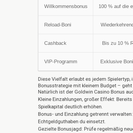
Willkommensbonus
100 % auf die e
Reload-Boni
Wiederkehrend
Cashback
Bis zu 10 % R
VIP-Programm
Exklusive Bon
Diese Vielfalt erlaubt es jedem Spielertyp
Bonusstrategie mit kleinem Budget – geht
Natürlich ist der Goldwin Casino Bonus auch 
Kleine Einzahlungen, großer Effekt: Bereits
Spielkapital deutlich erhöhen.
Bonus- und Einzahlung getrennt verwalten
Echtgeldguthaben du einsetzt.
Gezielte Bonusjagd: Prüfe regelmäßig ne