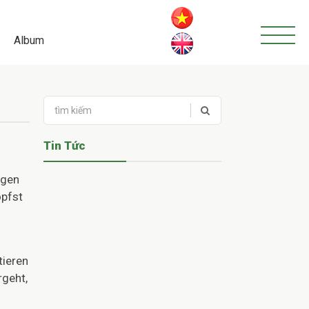
Album
Tin Tức
ugen
öpfst
tieren
geht,