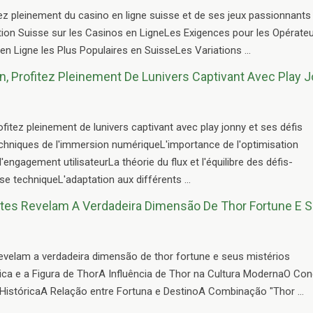
itez pleinement du casino en ligne suisse et de ses jeux passionnants
ion Suisse sur les Casinos en LigneLes Exigences pour les Opérate
 Ligne les Plus Populaires en SuisseLes Variations ...
n, Profitez Pleinement De Lunivers Captivant Avec Play 
ofitez pleinement de lunivers captivant avec play jonny et ses défis
hniques de l'immersion numériqueL'importance de l'optimisation
l'engagement utilisateurLa théorie du flux et l'équilibre des défis-
 techniqueL'adaptation aux différents ...
tes Revelam A Verdadeira Dimensão De Thor Fortune E 
evelam a verdadeira dimensão de thor fortune e seus mistérios
ica e a Figura de ThorA Influência de Thor na Cultura ModernaO Con
HistóricaA Relação entre Fortuna e DestinoA Combinação "Thor ...