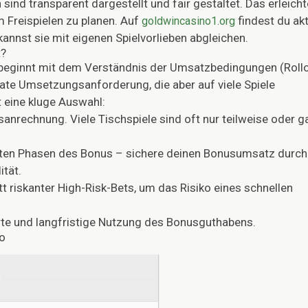
ind transparent dargestellt und fair gestaltet. Das erleicht
m Freispielen zu planen. Auf
findest du akt
goldwincasino1.org
kannst sie mit eigenen Spielvorlieben abgleichen.
t?
beginnt mit dem Verständnis der Umsatzbedingungen (Rollo
ate Umsetzungsanforderung, die aber auf viele Spiele
t eine kluge Auswahl:
nrechnung. Viele Tischspiele sind oft nur teilweise oder g
sten Phasen des Bonus – sichere deinen Bonusumsatz durch
ität.
t riskanter High-Risk-Bets, um das Risiko eines schnellen
erte und langfristige Nutzung des Bonusguthabens.
o