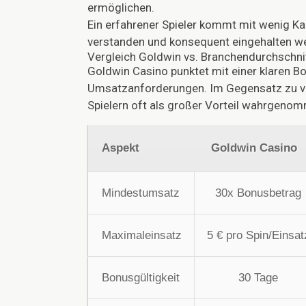
ermöglichen.
Ein erfahrener Spieler kommt mit wenig Ka
verstanden und konsequent eingehalten we
Vergleich Goldwin vs. Branchendurchschni
Goldwin Casino punktet mit einer klaren B
Umsatzanforderungen. Im Gegensatz zu vie
Spielern oft als großer Vorteil wahrgenom
Aspekt
Goldwin Casino
Mindestumsatz
30x Bonusbetrag
Maximaleinsatz
5 € pro Spin/Einsat
Bonusgültigkeit
30 Tage