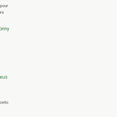
 pour
urs
Jonny
Seus
ceito