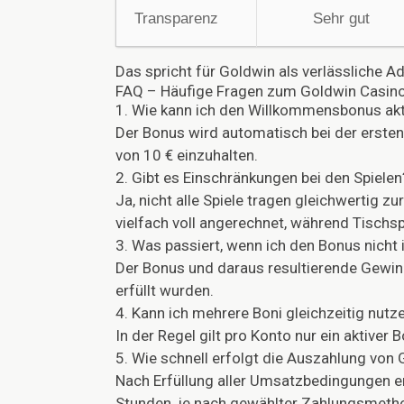
Transparenz
Sehr gut
Das spricht für Goldwin als verlässliche A
FAQ – Häufige Fragen zum Goldwin Casin
1. Wie kann ich den Willkommensbonus akt
Der Bonus wird automatisch bei der ersten
von 10 € einzuhalten.
2. Gibt es Einschränkungen bei den Spielen
Ja, nicht alle Spiele tragen gleichwertig z
vielfach voll angerechnet, während Tischspi
3. Was passiert, wenn ich den Bonus nicht 
Der Bonus und daraus resultierende Gewinn
erfüllt wurden.
4. Kann ich mehrere Boni gleichzeitig nutz
In der Regel gilt pro Konto nur ein aktiver
5. Wie schnell erfolgt die Auszahlung vo
Nach Erfüllung aller Umsatzbedingungen er
Stunden, je nach gewählter Zahlungsmeth