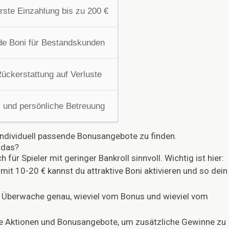
rste Einzahlung bis zu 200 €
e Boni für Bestandskunden
ückerstattung auf Verluste
i und persönliche Betreuung
, individuell passende Bonusangebote zu finden.
 das?
für Spieler mit geringer Bankroll sinnvoll. Wichtig ist hier:
 mit 10-20 € kannst du attraktive Boni aktivieren und so dein
: Überwache genau, wieviel vom Bonus und wieviel vom
ue Aktionen und Bonusangebote, um zusätzliche Gewinne zu