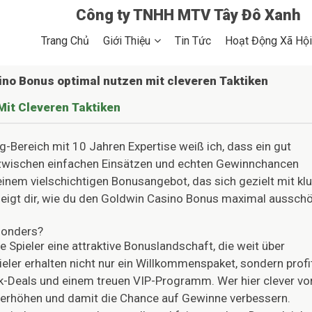
Công ty TNHH MTV Tây Đô Xanh
Trang Chủ
Trang Chủ
Giới Thiệu
Tin Tức
Hoạt Động Xã Hội
Giới Thiệu
ino Bonus optimal nutzen mit cleveren Taktiken
Chính Sách Hoạt Động
it Cleveren Taktiken
Tin Tức
Hoạt Động Xã Hội
-Bereich mit 10 Jahren Expertise weiß ich, dass ein gut
zwischen einfachen Einsätzen und echten Gewinnchancen
Album
nem vielschichtigen Bonusangebot, das sich gezielt mit kl
 zeigt dir, wie du den Goldwin Casino Bonus maximal aussch
sonders?
Spieler eine attraktive Bonuslandschaft, die weit über
eler erhalten nicht nur ein Willkommenspaket, sondern profi
-Deals und einem treuen VIP-Programm. Wer hier clever vor
s erhöhen und damit die Chance auf Gewinne verbessern.