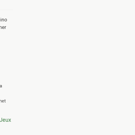
ino
ner
a
het
 Jeux