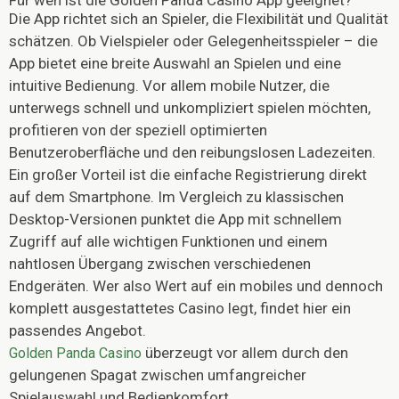
Für wen ist die Golden Panda Casino App geeignet?
Die App richtet sich an Spieler, die Flexibilität und Qualität
schätzen. Ob Vielspieler oder Gelegenheitsspieler – die
App bietet eine breite Auswahl an Spielen und eine
intuitive Bedienung. Vor allem mobile Nutzer, die
unterwegs schnell und unkompliziert spielen möchten,
profitieren von der speziell optimierten
Benutzeroberfläche und den reibungslosen Ladezeiten.
Ein großer Vorteil ist die einfache Registrierung direkt
auf dem Smartphone. Im Vergleich zu klassischen
Desktop-Versionen punktet die App mit schnellem
Zugriff auf alle wichtigen Funktionen und einem
nahtlosen Übergang zwischen verschiedenen
Endgeräten. Wer also Wert auf ein mobiles und dennoch
komplett ausgestattetes Casino legt, findet hier ein
passendes Angebot.
überzeugt vor allem durch den
Golden Panda Casino
gelungenen Spagat zwischen umfangreicher
Spielauswahl und Bedienkomfort.