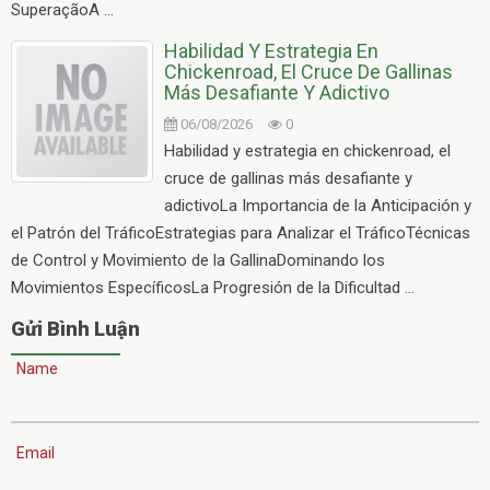
SuperaçãoA ...
Habilidad Y Estrategia En
Chickenroad, El Cruce De Gallinas
Más Desafiante Y Adictivo
06/08/2026
0
Habilidad y estrategia en chickenroad, el
cruce de gallinas más desafiante y
adictivoLa Importancia de la Anticipación y
el Patrón del TráficoEstrategias para Analizar el TráficoTécnicas
de Control y Movimiento de la GallinaDominando los
Movimientos EspecíficosLa Progresión de la Dificultad ...
Gửi Bình Luận
Name
Email