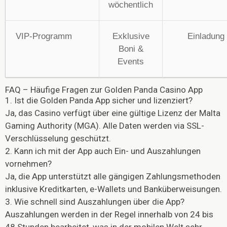
wöchentlich
VIP-Programm
Exklusive
Einladung 
Boni &
Events
FAQ – Häufige Fragen zur Golden Panda Casino App
1. Ist die Golden Panda App sicher und lizenziert?
Ja, das Casino verfügt über eine gültige Lizenz der Malta
Gaming Authority (MGA). Alle Daten werden via SSL-
Verschlüsselung geschützt.
2. Kann ich mit der App auch Ein- und Auszahlungen
vornehmen?
Ja, die App unterstützt alle gängigen Zahlungsmethoden
inklusive Kreditkarten, e-Wallets und Banküberweisungen.
3. Wie schnell sind Auszahlungen über die App?
Auszahlungen werden in der Regel innerhalb von 24 bis