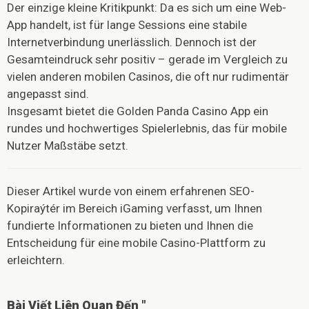
Der einzige kleine Kritikpunkt: Da es sich um eine Web-
App handelt, ist für lange Sessions eine stabile
Internetverbindung unerlässlich. Dennoch ist der
Gesamteindruck sehr positiv – gerade im Vergleich zu
vielen anderen mobilen Casinos, die oft nur rudimentär
angepasst sind.
Insgesamt bietet die Golden Panda Casino App ein
rundes und hochwertiges Spielerlebnis, das für mobile
Nutzer Maßstäbe setzt.
Dieser Artikel wurde von einem erfahrenen SEO-
Kopiraýtér im Bereich iGaming verfasst, um Ihnen
fundierte Informationen zu bieten und Ihnen die
Entscheidung für eine mobile Casino-Plattform zu
erleichtern.
Bài Viết Liên Quan Đến
"