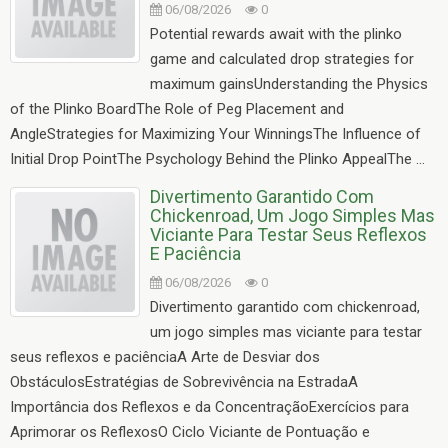
06/08/2026
0
Potential rewards await with the plinko
game and calculated drop strategies for
maximum gainsUnderstanding the Physics
of the Plinko BoardThe Role of Peg Placement and
AngleStrategies for Maximizing Your WinningsThe Influence of
Initial Drop PointThe Psychology Behind the Plinko AppealThe ...
Divertimento Garantido Com
Chickenroad, Um Jogo Simples Mas
Viciante Para Testar Seus Reflexos
E Paciência
06/08/2026
0
Divertimento garantido com chickenroad,
um jogo simples mas viciante para testar
seus reflexos e paciênciaA Arte de Desviar dos
ObstáculosEstratégias de Sobrevivência na EstradaA
Importância dos Reflexos e da ConcentraçãoExercícios para
Aprimorar os ReflexosO Ciclo Viciante de Pontuação e