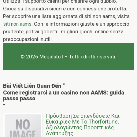
Utilizza il supporto clienti per chiarire ogni dubbio.
Gioca su dispositivi sicuri e con connessione protetta.
Per scoprire una lista aggiornata di siti non aams, visita
. Con le informazioni giuste e un approccio
siti non aams
prudente, potrai goderti i migliori giochi online senza
preoccupazioni inutili.
© 2026 Megalab.it – Tutti i diritti riservati.
Bài Viết Liên Quan Đến
"
Come registrarsi a un casino non AAMS: guida
passo passo
"
Πρόσβαση Σε Επενδύσεις Και
Ευκαιρίες Με Το Thorfortune,
Αξιολογώντας Προοπτικές
Ανάπτυξης