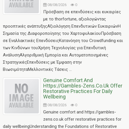
08/08/2026
0
Πρόσβαση σε επενδύσεις και ευκαιρίες
με το thorfortune, αξιολογώντας
προοπτικές ανάπτυξηςΑξιολόγηση Επενδυτικών ΕυκαιριώνΗ
Σημασία της Διαφοροποίησης του ΧαρτοφυλακίουΠρόσβαση
σε Εναλλακτικές ΕπενδύσειςΚατανόηση του Crowdfunding και
των Κινδύνων τουΧρήση Τεχνολογίας για Επενδυτική
ΑνάλυσηΑλγοριθμική Εμπορία και Αυτοματοποιημένες
ΣτρατηγικέςΕπενδύσεις με Έμφαση στην
ΒιωσιμότηταΜελλοντικές Τάσεις ...
Genuine Comfort And
Https://gambles-Zens.co.uk Offer
Restorative Practices For Daily
Wellbeing
08/08/2026
0
Genuine comfort and https://gambles-
zens.co.uk offer restorative practices for
daily wellbeingUnderstanding the Foundations of Restorative