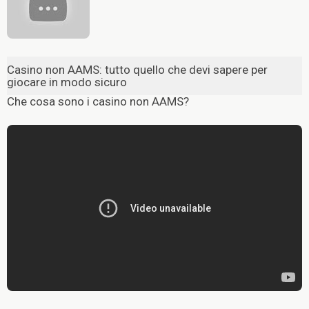
Casino non AAMS: tutto quello che devi sapere per
giocare in modo sicuro
Che cosa sono i casino non AAMS?