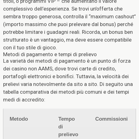
titoli, o programmi VIP – che aumentano il valore
complessivo dell’esperienza. Se trovi un’offerta che
sembra troppo generosa, controlla il “maximum cashout”
(importo massimo che puoi prelevare dal bonus) perché
potrebbe limitare i guadagni reali. Ricorda, un bonus ben
strutturato è un vantaggio, ma deve essere compatibile
con il tuo stile di gioco.
Metodi di pagamento e tempi di prelievo
La varietà dei metodi di pagamento è un punto di forza
dei casino non AAMS, dove trovi carte di credito,
portafogli elettronici e bonifici. Tuttavia, la velocità dei
prelievi varia notevolmente da sito a sito. Di seguito una
tabella comparativa dei metodi più comuni e dei tempi
medi di accredito:
Metodo
Tempo
Commissioni
di
prelievo