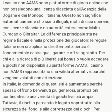
I casino non AAMS sono piattaforme di gioco online che
non possiedono una licenza rilasciata dall’Agenzia delle
Dogane e dei Monopoli italiana. Questo non significa
automaticamente che siano illegali; molti di essi operano
con licenze rilasciate da autorità estere come Malta,
Curacao o Gibraltar. La differenza principale sta nel
regime fiscale e nella protezione dei giocatori: le regole
italiane non si applicano direttamente, perciò è
fondamentale capire quali garanzie offre ogni sito. Per
chi è alla ricerca di più libertà sui bonus o vuole accedere
a giochi non disponibili su piattaforme AAMS, i casino
non AAMS rappresentano una valida alternativa, purché
vengano valutati con attenzione.
In Italia, la domanda di questi siti è aumentata perché
spesso offrono benvenuti più generosi, promozioni
continuative e una varietà di giochi live più ampia.
Tuttavia, il rischio percepito è legato soprattutto alla
sicurezza dei fondi e alla correttezza dei giochi. Per