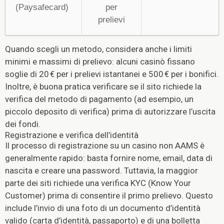
(Paysafecard)
per
prelievi
Quando scegli un metodo, considera anche i limiti
minimi e massimi di prelievo: alcuni casinò fissano
soglie di 20 € per i prelievi istantanei e 500 € per i bonifici.
Inoltre, è buona pratica verificare se il sito richiede la
verifica del metodo di pagamento (ad esempio, un
piccolo deposito di verifica) prima di autorizzare l’uscita
dei fondi.
Registrazione e verifica dell’identità
Il processo di registrazione su un casino non AAMS è
generalmente rapido: basta fornire nome, email, data di
nascita e creare una password. Tuttavia, la maggior
parte dei siti richiede una verifica KYC (Know Your
Customer) prima di consentire il primo prelievo. Questo
include l’invio di una foto di un documento d’identità
valido (carta d’identità, passaporto) e di una bolletta