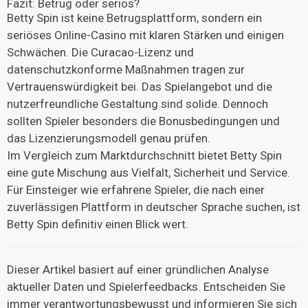
Fazit: Betrug oder seriös?
Betty Spin ist keine Betrugsplattform, sondern ein
seriöses Online-Casino mit klaren Stärken und einigen
Schwächen. Die Curacao-Lizenz und
datenschutzkonforme Maßnahmen tragen zur
Vertrauenswürdigkeit bei. Das Spielangebot und die
nutzerfreundliche Gestaltung sind solide. Dennoch
sollten Spieler besonders die Bonusbedingungen und
das Lizenzierungsmodell genau prüfen.
Im Vergleich zum Marktdurchschnitt bietet Betty Spin
eine gute Mischung aus Vielfalt, Sicherheit und Service.
Für Einsteiger wie erfahrene Spieler, die nach einer
zuverlässigen Plattform in deutscher Sprache suchen, ist
Betty Spin definitiv einen Blick wert.
Dieser Artikel basiert auf einer gründlichen Analyse
aktueller Daten und Spielerfeedbacks. Entscheiden Sie
immer verantwortungsbewusst und informieren Sie sich