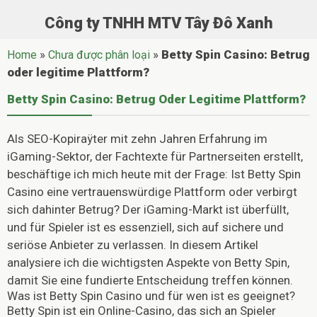
Công ty TNHH MTV Tây Đô Xanh
Trang Chủ
»
»
Betty Spin Casino: Betrug
Home
Chưa được phân loại
oder legitime Plattform?
Giới Thiệu
Betty Spin Casino: Betrug Oder Legitime Plattform?
Chính Sách Hoạt Động
Tin Tức
Als SEO-Kopiraÿter mit zehn Jahren Erfahrung im
iGaming-Sektor, der Fachtexte für Partnerseiten erstellt,
Hoạt Động Xã Hội
beschäftige ich mich heute mit der Frage: Ist Betty Spin
Album
Casino eine vertrauenswürdige Plattform oder verbirgt
sich dahinter Betrug? Der iGaming-Markt ist überfüllt,
und für Spieler ist es essenziell, sich auf sichere und
seriöse Anbieter zu verlassen. In diesem Artikel
analysiere ich die wichtigsten Aspekte von Betty Spin,
damit Sie eine fundierte Entscheidung treffen können.
Was ist Betty Spin Casino und für wen ist es geeignet?
Betty Spin ist ein Online-Casino, das sich an Spieler