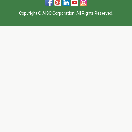
Copyright © AISC Corporation. All Rights Reserved.