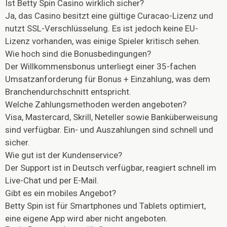
Ist Betty Spin Casino wirklich sicher?
Ja, das Casino besitzt eine gültige Curacao-Lizenz und
nutzt SSL-Verschlüsselung. Es ist jedoch keine EU-
Lizenz vorhanden, was einige Spieler kritisch sehen.
Wie hoch sind die Bonusbedingungen?
Der Willkommensbonus unterliegt einer 35-fachen
Umsatzanforderung für Bonus + Einzahlung, was dem
Branchendurchschnitt entspricht.
Welche Zahlungsmethoden werden angeboten?
Visa, Mastercard, Skrill, Neteller sowie Banküberweisung
sind verfügbar. Ein- und Auszahlungen sind schnell und
sicher.
Wie gut ist der Kundenservice?
Der Support ist in Deutsch verfügbar, reagiert schnell im
Live-Chat und per E-Mail.
Gibt es ein mobiles Angebot?
Betty Spin ist für Smartphones und Tablets optimiert,
eine eigene App wird aber nicht angeboten.