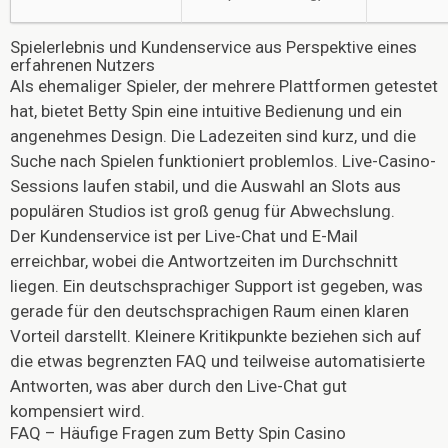
Spielerlebnis und Kundenservice aus Perspektive eines
erfahrenen Nutzers
Als ehemaliger Spieler, der mehrere Plattformen getestet
hat, bietet Betty Spin eine intuitive Bedienung und ein
angenehmes Design. Die Ladezeiten sind kurz, und die
Suche nach Spielen funktioniert problemlos. Live-Casino-
Sessions laufen stabil, und die Auswahl an Slots aus
populären Studios ist groß genug für Abwechslung.
Der Kundenservice ist per Live-Chat und E-Mail
erreichbar, wobei die Antwortzeiten im Durchschnitt
liegen. Ein deutschsprachiger Support ist gegeben, was
gerade für den deutschsprachigen Raum einen klaren
Vorteil darstellt. Kleinere Kritikpunkte beziehen sich auf
die etwas begrenzten FAQ und teilweise automatisierte
Antworten, was aber durch den Live-Chat gut
kompensiert wird.
FAQ – Häufige Fragen zum Betty Spin Casino