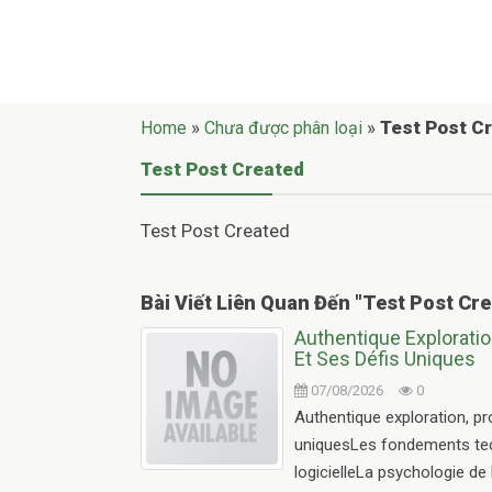
»
»
Test Post C
Home
Chưa được phân loại
Test Post Created
Test Post Created
Bài Viết Liên Quan Đến
"
Test Post Cr
Authentique Exploratio
Et Ses Défis Uniques
07/08/2026
0
Authentique exploration, pr
uniquesLes fondements tec
logicielleLa psychologie de 