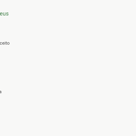
Seus
ceito
a