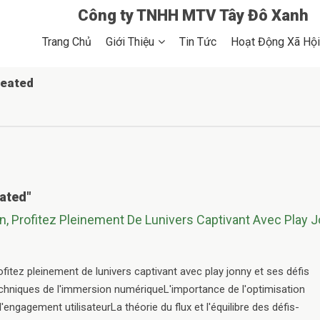
Công ty TNHH MTV Tây Đô Xanh
Trang Chủ
Trang Chủ
Giới Thiệu
Tin Tức
Hoạt Động Xã Hội
Giới Thiệu
reated
Chính Sách Hoạt Động
Tin Tức
Hoạt Động Xã Hội
Album
eated
"
n, Profitez Pleinement De Lunivers Captivant Avec Play 
ofitez pleinement de lunivers captivant avec play jonny et ses défis
hniques de l'immersion numériqueL'importance de l'optimisation
l'engagement utilisateurLa théorie du flux et l'équilibre des défis-