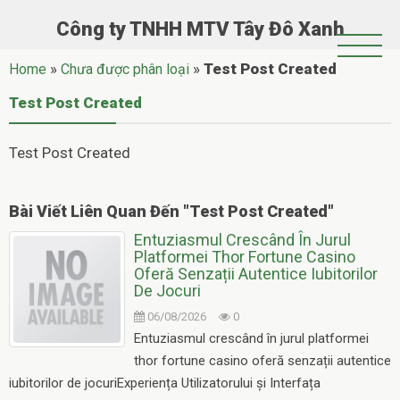
Công ty TNHH MTV Tây Đô Xanh
Trang Chủ
»
»
Test Post Created
Home
Chưa được phân loại
Giới Thiệu
Test Post Created
Chính Sách Hoạt Động
Test Post Created
Tin Tức
Hoạt Động Xã Hội
Bài Viết Liên Quan Đến
"
Test Post Created
"
Entuziasmul Crescând În Jurul
Album
Platformei Thor Fortune Casino
Oferă Senzații Autentice Iubitorilor
De Jocuri
06/08/2026
0
Entuziasmul crescând în jurul platformei
thor fortune casino oferă senzații autentice
iubitorilor de jocuriExperiența Utilizatorului și Interfața