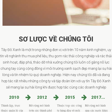
SƠ LƯỢC VỀ CHÚNG TÔI
Tây Đô Xanh là một trong những đơn vị với trên 10 năm kinh nghiệm, uy
tín về nghành thu mua phế liệu, thu gom rác thải công nghiệp và rác thải
sinh hoạt, đập phá, tháo dỡ nhà xưởng chúng tôi luôn cố gắng nỗ lực
chung tay cùng cộng đồng vì môi trường xanh sạch đẹp mang lại sự hài
lòng và tín nhiệm từ quý doanh nghiệp. Hiện nay chúng tôi đã và đang
hợp tác rất nhiều những công ty và tập đoàn lớn với uy tín Tây Đô Xanh
sẽ mang lại sự hài lòng khi được hợp tác cùng các doanh nghiệp
2010
2012
2015
2017...
Thành lập, trực
Mở rộng mô hình
Thuộc top các công
Mở rộng mô hình
thuộc quản lý của
trên các thành phố
ty hàng đầu về môi
qua các nước khác