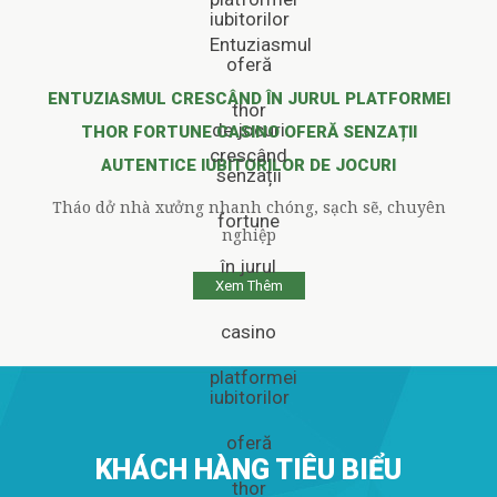
ENTUZIASMUL CRESCÂND ÎN JURUL PLATFORMEI
THOR FORTUNE CASINO OFERĂ SENZAȚII
AUTENTICE IUBITORILOR DE JOCURI
Tháo dở nhà xưởng nhanh chóng, sạch sẽ, chuyên
nghiệp
Xem Thêm
KHÁCH HÀNG TIÊU BIỂU