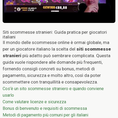
Siti scommesse stranieri: Guida pratica per giocatori
italiani
Il mondo delle scommesse online è ormai globale, ma
per un giocatore italiano la scelta del
siti scommesse
stranieri
più adatto può sembrare complicata. Questa
guida vuole rispondere alle domande più frequenti,
fornendo consigli concreti su bonus, metodi di
pagamento, sicurezza e molto altro, così da poter
scommettere con tranquillità e consapevolezza.
Cos’è un sito scommesse straniero e quando conviene
usarlo
Come valutare licenze e sicurezza
Bonus di benvenuto e requisiti di scommessa
Metodi di pagamento più comuni per gli italiani