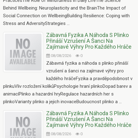
PracticesThe Role of Mindfulness in Daily LifeThe Science
Behind Wellbeing: Neuroplasticity and the BrainThe Impact of
Social Connection on WellbeingBuilding Resilience: Coping with
Stress and AdversityStrategies ...
Zábavná Fyzika A Náhoda S Plinko
Přináší Vzrušení A Šanci Na
Zajímavé Výhry Pro Každého Hráče
08/08/2026
0
Zábavná fyzika a náhoda s plinko přináší
vzrušení a šanci na zajímavé výhry pro
každého hráčeFyzika a pravděpodobnost v
plinkuVliv rozložení kolíkůPsychologie hraní plinkoDopad barev a
animacíPlinko a hazardní hryRegulace hazardních her s
plinkoVarianty plinko a jejich inovaceBudoucnost plinko a ...
Zábavná Fyzika A Náhoda S Plinko
Přináší Vzrušení A Šanci Na
Zajímavé Výhry Pro Každého Hráče
08/08/2026
0