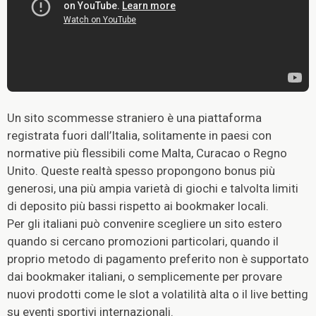
Un sito scommesse straniero è una piattaforma
registrata fuori dall’Italia, solitamente in paesi con
normative più flessibili come Malta, Curacao o Regno
Unito. Queste realtà spesso propongono bonus più
generosi, una più ampia varietà di giochi e talvolta limiti
di deposito più bassi rispetto ai bookmaker locali.
Per gli italiani può convenire scegliere un sito estero
quando si cercano promozioni particolari, quando il
proprio metodo di pagamento preferito non è supportato
dai bookmaker italiani, o semplicemente per provare
nuovi prodotti come le slot a volatilità alta o il live betting
su eventi sportivi internazionali.