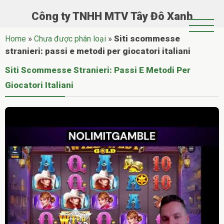
Công ty TNHH MTV Tây Đô Xanh
Trang Chủ
»
»
Siti scommesse
Home
Chưa được phân loại
stranieri: passi e metodi per giocatori italiani
Giới Thiệu
Siti Scommesse Stranieri: Passi E Metodi Per
Chính Sách Hoạt Động
Giocatori Italiani
Tin Tức
Hoạt Động Xã Hội
Album