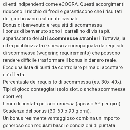
di enti indipendenti come eCOGRA. Questi accorgimenti
riducono il rischio di frodi e garantiscono che i risultati
dei giochi siano realmente casuali.
Bonus di benvenuto e requisiti di scommessa
I bonus di benvenuto sono il cartellino di visita più
appariscente dei
siti scommesse stranieri
. Tuttavia, la
cifra pubblicizzata è spesso accompagnata da requisiti
di scommessa (wagering requirements) che possono
rendere difficile trasformare il bonus in denaro reale.
Ecco una lista di punti da controllare prima di accettare
un’offerta:
Percentuale del requisito di scommessa (es. 30x, 40x).
Tipi di gioco conteggiati (solo slot, o anche scommesse
sportive).
Limiti di puntata per scommessa (spesso 5 € per giro).
Scadenza del bonus (30, 60 o 90 giorni).
Un bonus realmente vantaggioso combina un importo
generoso con requisiti bassi e condizioni di puntata