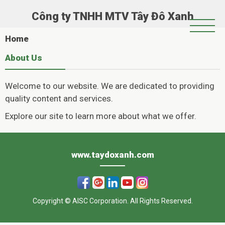
Công ty TNHH MTV Tây Đô Xanh
Trang Chủ
Home
Giới Thiệu
About Us
Chính Sách Hoạt Động
Welcome to our website. We are dedicated to providing
Tin Tức
quality content and services.
Hoạt Động Xã Hội
Explore our site to learn more about what we offer.
Album
www.taydoxanh.com
Copyright © AISC Corporation. All Rights Reserved.