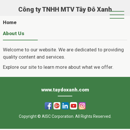
Công ty TNHH MTV Tây Đô Xanh
Trang Chủ
Home
Giới Thiệu
About Us
Chính Sách Hoạt Động
Welcome to our website. We are dedicated to providing
Tin Tức
quality content and services.
Hoạt Động Xã Hội
Explore our site to learn more about what we offer.
Casinoly
Album
–
www.taydoxanh.com
Όπου
η
Copyright © AISC Corporation. All Rights Reserved.
διασκέδαση