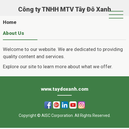
Công ty TNHH MTV Tây Đô Xanh
Trang Chủ
Home
Giới Thiệu
About Us
Chính Sách Hoạt Động
Welcome to our website. We are dedicated to providing
Tin Tức
quality content and services.
Hoạt Động Xã Hội
Explore our site to learn more about what we offer.
Casinoly
Album
–
www.taydoxanh.com
Όπου
η
Copyright © AISC Corporation. All Rights Reserved.
διασκέδαση