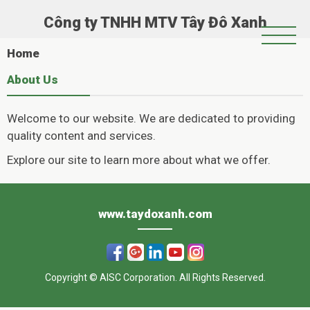
Công ty TNHH MTV Tây Đô Xanh
Trang Chủ
Home
Giới Thiệu
About Us
Chính Sách Hoạt Động
Welcome to our website. We are dedicated to providing
Tin Tức
quality content and services.
Hoạt Động Xã Hội
Explore our site to learn more about what we offer.
Casinoly
Album
–
www.taydoxanh.com
Όπου
η
Copyright © AISC Corporation. All Rights Reserved.
διασκέδαση