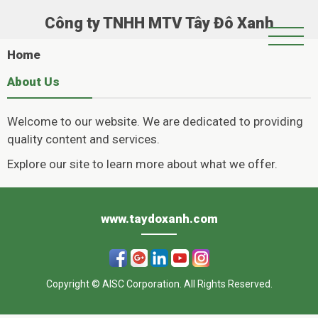
Công ty TNHH MTV Tây Đô Xanh
Trang Chủ
Home
Giới Thiệu
About Us
Chính Sách Hoạt Động
Welcome to our website. We are dedicated to providing
Tin Tức
quality content and services.
Hoạt Động Xã Hội
Explore our site to learn more about what we offer.
Album
www.taydoxanh.com
Copyright © AISC Corporation. All Rights Reserved.