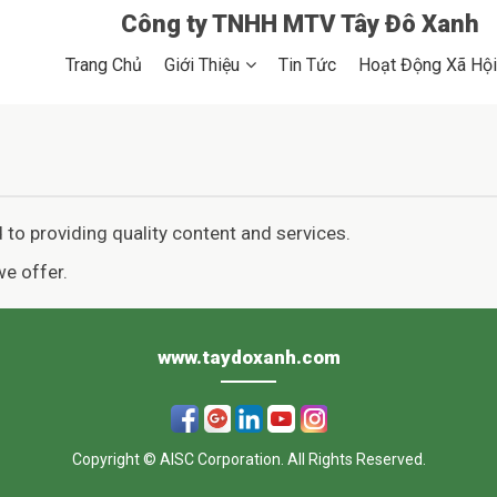
Công ty TNHH MTV Tây Đô Xanh
Trang Chủ
Trang Chủ
Giới Thiệu
Tin Tức
Hoạt Động Xã Hội
Giới Thiệu
Chính Sách Hoạt Động
Tin Tức
Hoạt Động Xã Hội
to providing quality content and services.
Album
we offer.
www.taydoxanh.com
Copyright © AISC Corporation. All Rights Reserved.