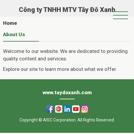
Công ty TNHH MTV Tây Đô Xanh
Trang Chủ
Home
Giới Thiệu
About Us
Chính Sách Hoạt Động
Welcome to our website. We are dedicated to providing
Tin Tức
quality content and services.
Hoạt Động Xã Hội
Explore our site to learn more about what we offer.
Casinoly
Album
–
www.taydoxanh.com
Όπου
η
Copyright © AISC Corporation. All Rights Reserved.
διασκέδαση