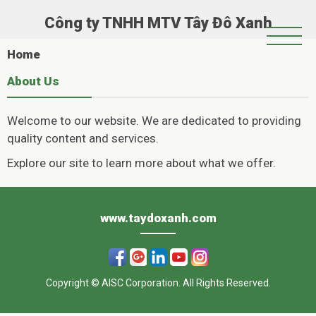
Công ty TNHH MTV Tây Đô Xanh
Trang Chủ
Home
Giới Thiệu
About Us
Chính Sách Hoạt Động
Welcome to our website. We are dedicated to providing
Tin Tức
quality content and services.
Hoạt Động Xã Hội
Explore our site to learn more about what we offer.
Casinoly
Album
–
www.taydoxanh.com
Όπου
η
Copyright © AISC Corporation. All Rights Reserved.
διασκέδαση