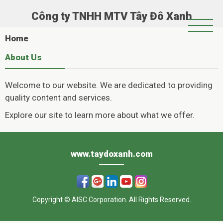
Công ty TNHH MTV Tây Đô Xanh
Trang Chủ
Home
Giới Thiệu
About Us
Chính Sách Hoạt Động
Welcome to our website. We are dedicated to providing
Tin Tức
quality content and services.
Hoạt Động Xã Hội
Explore our site to learn more about what we offer.
Casinoly
Album
–
www.taydoxanh.com
Όπου
η
Copyright © AISC Corporation. All Rights Reserved.
διασκέδαση