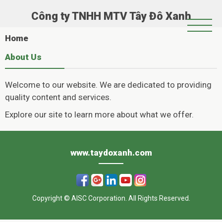
Công ty TNHH MTV Tây Đô Xanh
Trang Chủ
Home
Giới Thiệu
About Us
Chính Sách Hoạt Động
Welcome to our website. We are dedicated to providing
Tin Tức
quality content and services.
Hoạt Động Xã Hội
Explore our site to learn more about what we offer.
Album
www.taydoxanh.com
Copyright © AISC Corporation. All Rights Reserved.