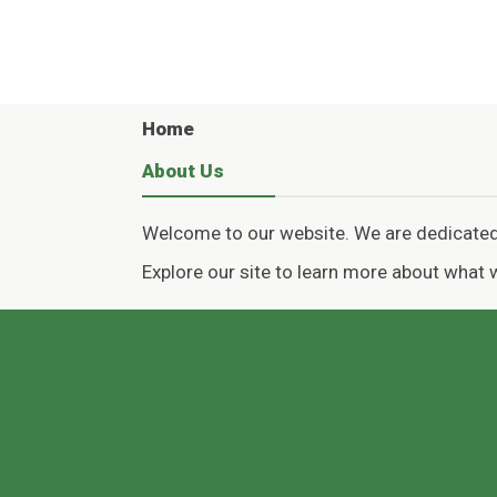
Home
About Us
Welcome to our website. We are dedicated 
Explore our site to learn more about what 
Casinoly
–
Όπου
η
διασκέδαση