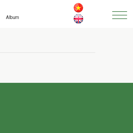
Album