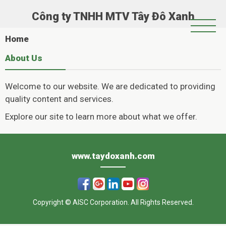
Công ty TNHH MTV Tây Đô Xanh
Trang Chủ
Home
Giới Thiệu
About Us
Chính Sách Hoạt Động
Welcome to our website. We are dedicated to providing
Tin Tức
quality content and services.
Hoạt Động Xã Hội
Explore our site to learn more about what we offer.
Casinoly
Album
–
www.taydoxanh.com
Όπου
η
Copyright © AISC Corporation. All Rights Reserved.
διασκέδαση