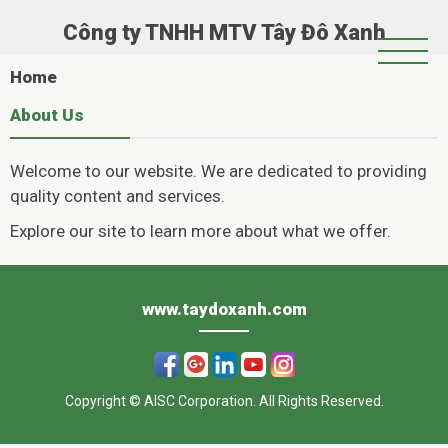
Công ty TNHH MTV Tây Đô Xanh
Trang Chủ
Home
Giới Thiệu
About Us
Chính Sách Hoạt Động
Welcome to our website. We are dedicated to providing
Tin Tức
quality content and services.
Hoạt Động Xã Hội
Explore our site to learn more about what we offer.
Casinoly
Album
–
www.taydoxanh.com
Όπου
η
Copyright © AISC Corporation. All Rights Reserved.
διασκέδαση